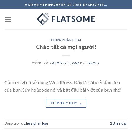
Bỏ
ADD ANYTHING HERE OR JUST REMOVE IT...
qua
nội
dung
CHƯA PHÂN LOẠI
Chào tất cả mọi người!
ĐĂNG VÀO
3 THÁNG 5, 2026
BỞI
ADMIN
Cảm ơn vì đã sử dụng WordPress. Đây là bài viết đầu tiên
của bạn. Sửa hoặc xóa nó, và bắt đầu bài viết của bạn nhé!
TIẾP TỤC ĐỌC
→
Đăng trong
Chưa phân loại
1
Bình luận